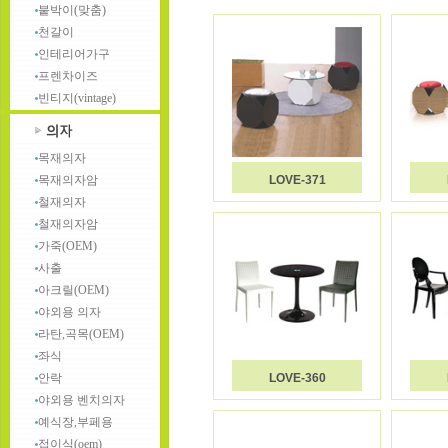
붙박이(맞춤)
천갈이
인테리어가구
프렌차이즈
빈티지(vintage)
목재의자
목재의자암
LOVE-371
철재의자
철재의자암
가죽(OEM)
사출
아크릴(OEM)
야외용 의자
라탄,곡목(OEM)
좌식
안락
LOVE-360
야외용 벤치의자
예식장,부페용
접이식(oem)