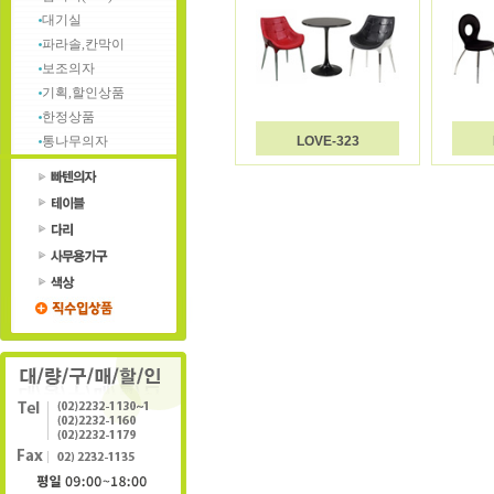
대기실
파라솔,칸막이
보조의자
기획,할인상품
한정상품
통나무의자
LOVE-323